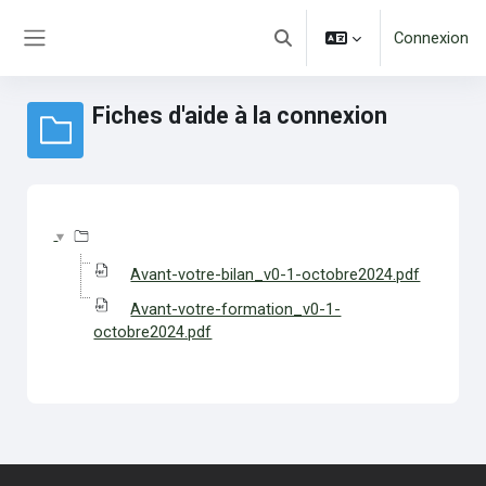
Passer au contenu principal
Connexion
Activer/désactiver la saisie d
Panneau latéral
Fiches d'aide à la connexion
Conditions d’achèvement
Avant-votre-bilan_v0-1-octobre2024.pdf
Avant-votre-formation_v0-1-
octobre2024.pdf