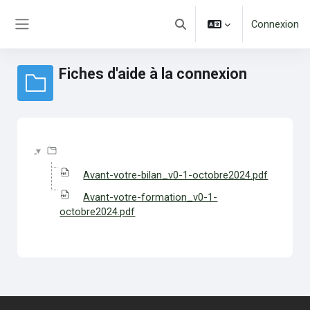
Passer au contenu principal
Connexion
Activer/désactiver la saisie d
Panneau latéral
Fiches d'aide à la connexion
Conditions d’achèvement
Avant-votre-bilan_v0-1-octobre2024.pdf
Avant-votre-formation_v0-1-
octobre2024.pdf